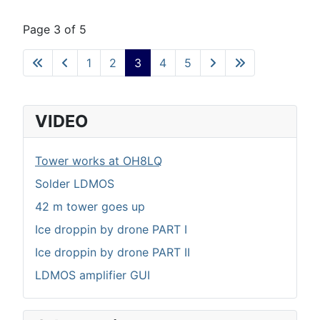
Page 3 of 5
1
2
3
4
5
VIDEO
Tower works at OH8LQ
Solder LDMOS
42 m tower goes up
Ice droppin by drone PART I
Ice droppin by drone PART II
LDMOS amplifier GUI