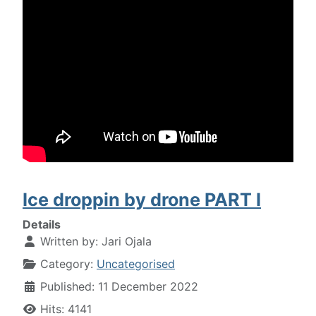
Ice droppin by drone PART I
Details
Written by:
Jari Ojala
Category:
Uncategorised
Published: 11 December 2022
Hits: 4141