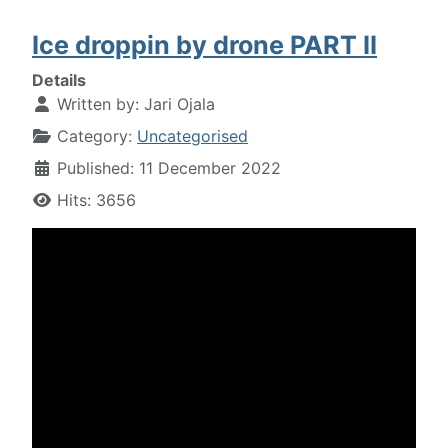
Ice droppin by drone PART II
Details
Written by:
Jari Ojala
Category:
Uncategorised
Published: 11 December 2022
Hits: 3656